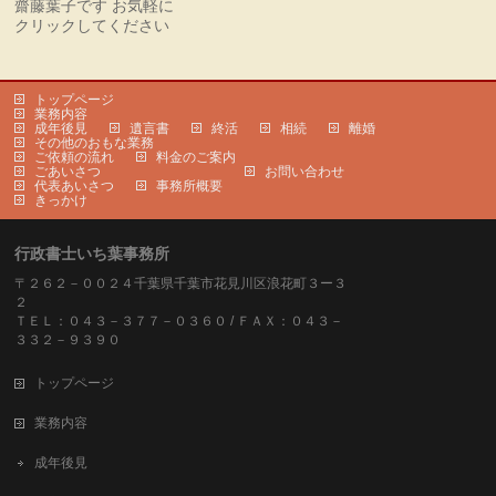
齋藤葉子です お気軽に
クリックしてください
トップページ
業務内容
成年後見
遺言書
終活
相続
離婚
その他のおもな業務
ご依頼の流れ
料金のご案内
ごあいさつ
お問い合わせ
代表あいさつ
事務所概要
きっかけ
行政書士いち葉事務所
〒２６２－００２４千葉県千葉市花見川区浪花町３ー３
２
ＴＥＬ：０４３－３７７－０３６０ / ＦＡＸ：０４３－
３３２－９３９０
トップページ
業務内容
成年後見