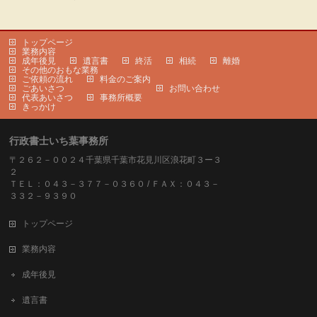
トップページ
業務内容
成年後見
遺言書
終活
相続
離婚
その他のおもな業務
ご依頼の流れ
料金のご案内
ごあいさつ
お問い合わせ
代表あいさつ
事務所概要
きっかけ
行政書士いち葉事務所
〒２６２－００２４千葉県千葉市花見川区浪花町３ー３
２
ＴＥＬ：０４３－３７７－０３６０ / ＦＡＸ：０４３－
３３２－９３９０
トップページ
業務内容
成年後見
遺言書