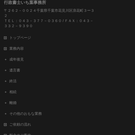
行政書士いち葉事務所
〒２６２－００２４千葉県千葉市花見川区浪花町３ー３
２
ＴＥＬ：０４３－３７７－０３６０ / ＦＡＸ：０４３－
３３２－９３９０
トップページ
業務内容
成年後見
遺言書
終活
相続
離婚
その他のおもな業務
ご依頼の流れ