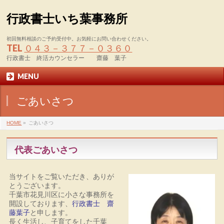
行政書士いち葉事務所
初回無料相談のご予約受付中。お気軽にお問い合わせください。
TEL
０４３－３７７－０３６０
行政書士 終活カウンセラー 齋藤 葉子
MENU
ごあいさつ
HOME
»
ごあいさつ
代表ごあいさつ
当サイトをご覧いただき、ありが
とうございます。
千葉市花見川区に小さな事務所を
開設しております、
行政書士 齋
藤葉子
と申します。
長く生活し、子育てをした千葉