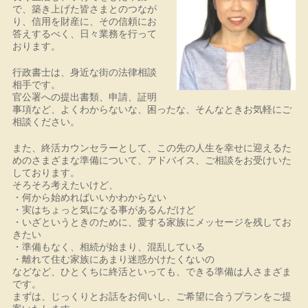
で、築き上げた皆さまとのつなが
り、信用を財産に、その信頼にお
答えするべく、日々業務を行って
おります。
行政書士は、身近な街の法律相談
相手です。
官公署への提出書類、申請、証明
事項など、よくわからないな、困ったな、そんなときお気軽にご
相談ください。
また、終活カウンセラーとして、この先の人生を幸せに迎えるた
めのさまざまな準備について、アドバイス、ご相談をお受けいた
しております。
そろそろ考えたいけど、
・何から始めればいいかわからない
・実はちょっと気になる事があるんだけど
・いざというときのために、愛する家族にメッセージを残してお
きたい
・準備もなく、相続が始まり、混乱している
・離れて住む家族にあまり迷惑かけたくないの
などなど、ひとくちに終活といっても、できる準備は人さまざま
です。
まずは、じっくりとお話をお伺いし、ご希望に合うプランをご提