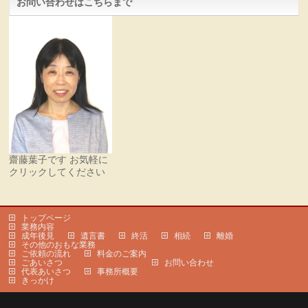
お問い合わせはこちらまで
齋藤葉子です お気軽に
クリックしてください
トップページ
業務内容
成年後見
遺言書
終活
相続
離婚
その他のおもな業務
ご依頼の流れ
料金のご案内
ごあいさつ
お問い合わせ
代表あいさつ
事務所概要
きっかけ